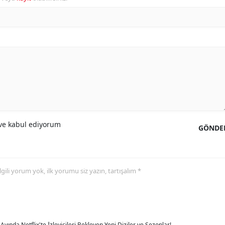
e kabul ediyorum
GÖNDE
 ilgili yorum yok, ilk yorumu siz yazın, tartışalım *
Ayında Netflix'te İzleyicileri Bekleyen Yeni Diziler ve Sezonlar!