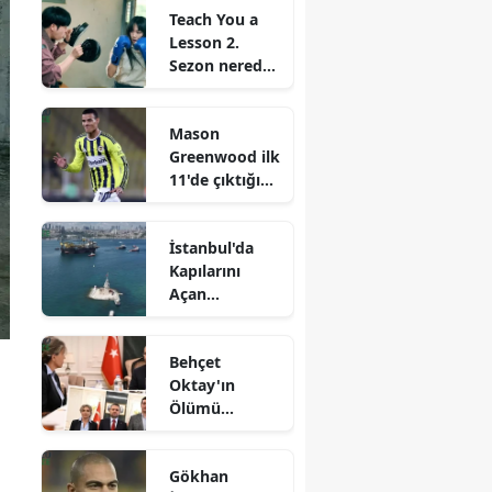
Teach You a
Lesson 2.
Sezon nereden
izlenir? Ne
zaman
Mason
başlayacak
Greenwood ilk
11'de çıktığı
ilk maça
damga vurdu
İstanbul'da
Kapılarını
Açan
Dünyanın
Üçüncü Büyük
Behçet
Vinç Gemisi!
Oktay'ın
Ölümü
Üzerine FETÖ
Bağlantıları
Gökhan
Tartışılıyor: