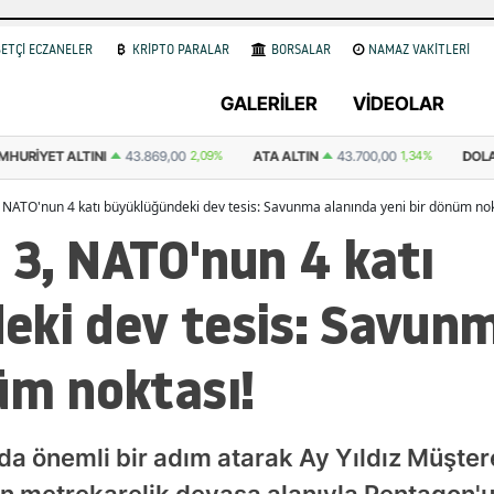
ETÇİ ECZANELER
KRİPTO PARALAR
BORSALAR
NAMAZ VAKİTLERİ
GALERİLER
VİDEOLAR
ALTINI
43.869,00
2,09%
ATA ALTIN
43.700,00
1,34%
DOLAR
47,59
 NATO'nun 4 katı büyüklüğündeki dev tesis: Savunma alanında yeni bir dönüm nok
 3, NATO'nun 4 katı
eki dev tesis: Savun
üm noktası!
a önemli bir adım atarak Ay Yıldız Müşter
on metrekarelik devasa alanıyla Pentagon'