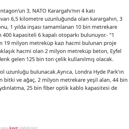
tagon'un 3, NATO Karargahı'nın 4 katı
arı 6,5 kilometre uzunluğunda olan karargahın, 3
lonu, 1 yılda inşası tamamlanan 10 bin metrekare
in 400 kapasiteli 6 kapalı otoparkı bulunuyor.- "1
 19 milyon metreküp kazı hacmi bulunan proje
klaşık hacmi olan 2 milyon metreküp beton, Eyfel
denk gelen 125 bin ton çelik kullanılmış olacak.
 yol uzunluğu bulunacak.Ayrıca, Londra Hyde Park'ın
 bitki ve ağaç, 2 milyon metrekare yeşil alan, 44 bin
ydınlatma, 25 bin fiber optik kablo kapasitesi de
r veya
kayıt
olabilirsiniz.