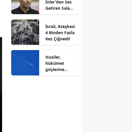
İnler'den Ses
Bakan Gürlek,
Getiren Salah
Müdürün
Yatırımı!
Hedefte
Olduğunu
İsrail, Ateşkesi
Açıkladı!
4 Binden Fazla
Kez Çiğnedi!
Husiler,
hükümet
güçlerine
düzenledikleri
saldırıda 30
kişinin
yaşamını
yitirmesine
sebep oldu!