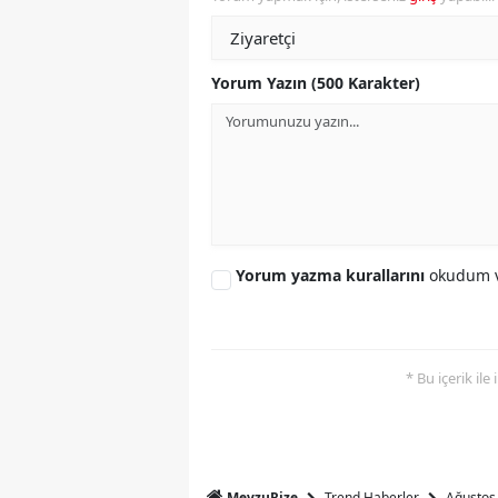
Yorum Yazın (500 Karakter)
Yorum yazma kurallarını
okudum v
* Bu içerik ile
Trend Haberler
Ağustos 
MevzuRize