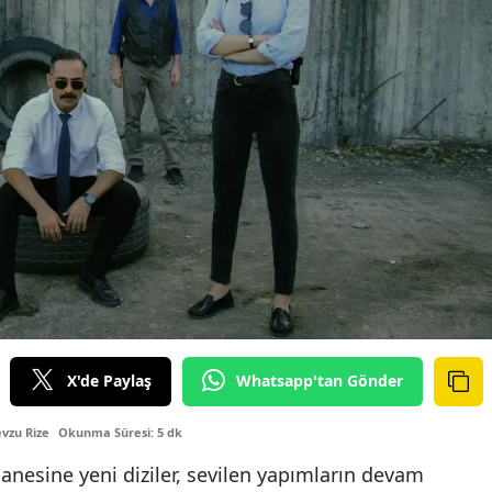
X'de Paylaş
Whatsapp'tan Gönder
vzu Rize
Okunma Süresi: 5 dk
nesine yeni diziler, sevilen yapımların devam