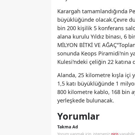
Karargah tamamlandığında Pen
büyüklüğünde olacak.Çevre duv
bin 200 kişilik 5 konferans sa
alana kurulu Yıldız binası, 6 b
MİLYON BİTKİ VE AĞAÇ"Toplam
sonunda Keops Piramidi'nin ya
Kulesi'ndeki çeliğin 22 katına 
Alanda, 25 kilometre kışla içi
1,5 katı büyüklüğünde 1 milyon
800 kilometre kablo, 168 bin a
yerleşkede bulunacak.
Yorumlar
Takma Ad
Yorum yapmak için, isterseniz
giriş
yapabili