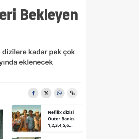
leri Bekleyen
 dizilere kadar pek çok
 ayında eklenecek
Nefilix dizisi
Outer Banks
1,2,3,4,5,6
sezon nereden
izlenir?