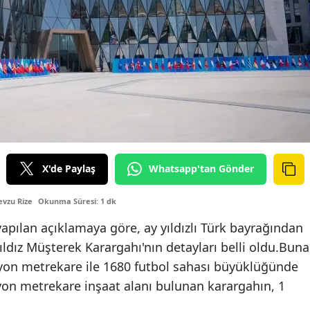
X'de Paylaş
Whatsapp'tan Gönder
vzu Rize
Okunma Süresi: 1 dk
pılan açıklamaya göre, ay yıldızlı Türk bayrağından
ıldız Müşterek Karargahı'nın detayları belli oldu.Buna
yon metrekare ile 1680 futbol sahası büyüklüğünde
yon metrekare inşaat alanı bulunan karargahın, 1