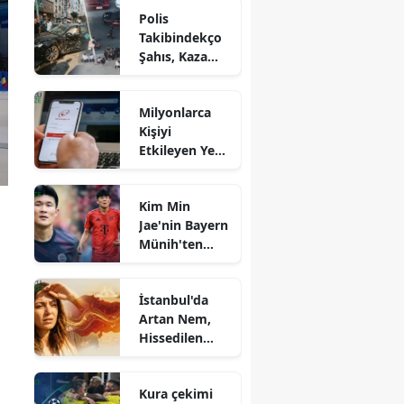
gençlere
Polis
sosyal medya
Takibindekço
yasağı
Şahıs, Kaza
getirildi!
Yaptıktan
Sonra Ekipler
Milyonlarca
Tarafından Ele
Kişiyi
Geçirildi
Etkileyen Yeni
e-Devlet
Özelliği: Tüm
Kim Min
Banka
Jae'nin Bayern
Borçlarınızı
Münih'ten
Tek Ekranda
ayrılma
Takip Edin!
iddialarına
İstanbul'da
yanıt verdi:
Artan Nem,
Sözleşme
Hissedilen
detayları
Sıcaklığı 50
ortaya çıktı!
Dereceye
Kura çekimi
Yükseltiyor!