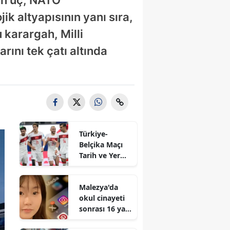
k altyapısının yanı sıra,
u karargah, Milli
ını tek çatı altında
Türkiye-
Belçika Maçı
Tarih ve Yer
Bilgisi: A Milli
Takım'dan Son
Malezya'da
Gelişmeler!
okul cinayeti
sonrası 16 yaş
altındaki