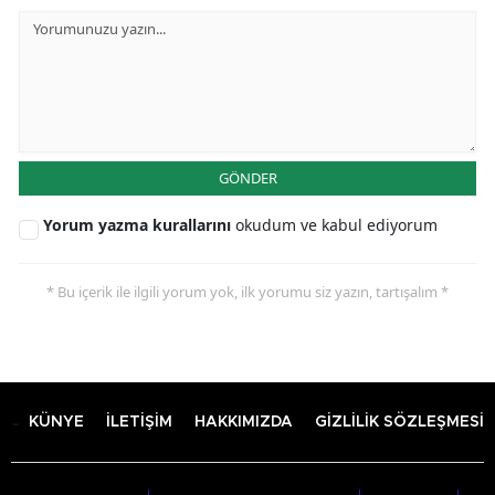
GÖNDER
Yorum yazma kurallarını
okudum ve kabul ediyorum
* Bu içerik ile ilgili yorum yok, ilk yorumu siz yazın, tartışalım *
KÜNYE
İLETİŞİM
HAKKIMIZDA
GİZLİLİK SÖZLEŞMESİ