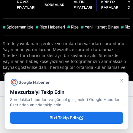
DÖVİZ
ALTIN
KRİPTO
HA
BORSALAR
FİYATLARI
FİYATLARI
PARALAR
DU
#
Spiderman İzle
#
Rize Haberleri
#
Rize
#
Yeni Hizmet Binası
#
Rize
Sitede yayınlanan içerik ve yorumlardan yazarları sorumludur.
Yayınlanan yorumlardan MevzuRize sorumlu tutulamaz.
Sitedeki tüm harici linkler ayrı bir sayfada açılır. Sitemizde
yayınlanan haber, köşe yazıları ve fotoğraflar izin alınmaksızın
kaynak gösterilse dahi, herhangi bir ortamda kullanılamaz ve
yayınlanamaz
×
Google Haberler
RSS
Copyright © 2026 . Her hakkı saklıdır.
Mevzurize'yi Takip Edin
Son dakika haberleri ve güncel gelişmeleri Google Haberler
üzerinden anında takip edin.
Bizi Takip Edin