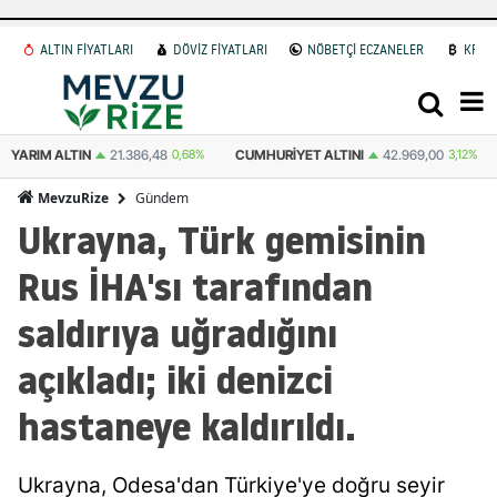
ALTIN FİYATLARI
DÖVİZ FİYATLARI
NÖBETÇİ ECZANELER
KRİP
YARIM ALTIN
21.386,48
0,68%
CUMHURIYET ALTINI
42.969,00
3,12%
Gündem
MevzuRize
Ukrayna, Türk gemisinin
Rus İHA'sı tarafından
saldırıya uğradığını
açıkladı; iki denizci
hastaneye kaldırıldı.
Ukrayna, Odesa'dan Türkiye'ye doğru seyir