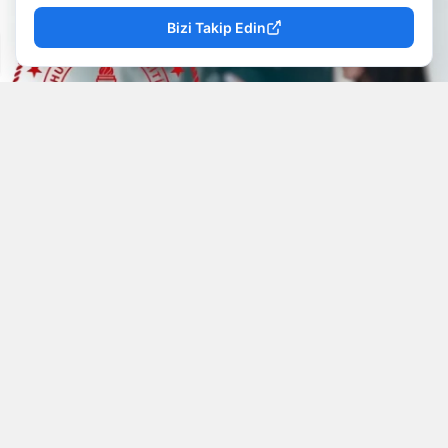
Bizi Takip Edin
YAYINLAMA: 08 Ağustos 2026 - 10.57
YAZAR: Mevzu Rize
Okunma Süresi: 1 dk
Millî Eğitim Bakanlığına bağlı eğitim kurumlarında
2026-2027 eğitim-öğretim yılı norm kadro
belirleme takvimi resmen işlemeye başladı.
Öğretmenlerin re'sen tayin veya norm fazlası