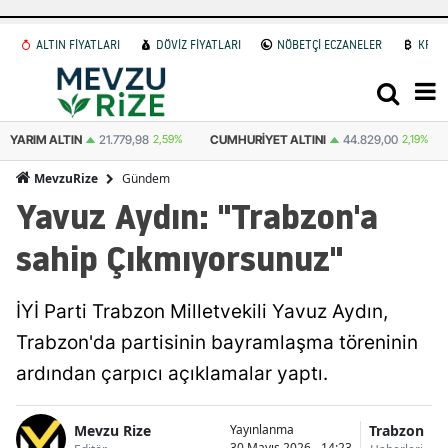
ALTIN FİYATLARI
DÖVİZ FİYATLARI
NÖBETÇİ ECZANELER
KRİP
YARIM ALTIN
21.779,98
2,59%
CUMHURIYET ALTINI
44.829,00
2,19%
Gündem
MevzuRize
Yavuz Aydın: "Trabzon'a
sahip Çıkmıyorsunuz"
İYİ Parti Trabzon Milletvekili Yavuz Aydın,
Trabzon'da partisinin bayramlaşma töreninin
ardından çarpıcı açıklamalar yaptı.
Mevzu Rize
Trabzon
Yayınlanma
30 Mayıs 2026 - 14:23